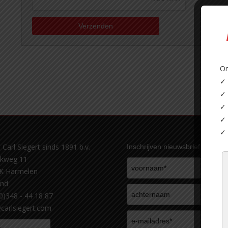
Verzenden
On
✓ 
✓ 
✓ 
✓ 
✓ 
 Carl Siegert sinds 1891 b.v.
Inschrijven nieuwsbrief
ekweg 11
K Harmelen
and
(0)348 - 44 18 87
carlsiegert.com