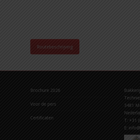
Routebeschrijving
Brochure 2026
Bakkerij
Techni
Voor de pers
3481 M
Nederl
Certificaten
T: +31 
E:
info@