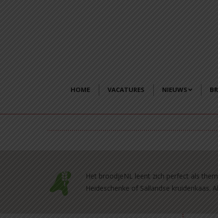
HOME
VACATURES
NIEUWS
BR
Het broodjeNL leent zich perfect als them
Heideschenke of Sallandse kruidenkaas. A