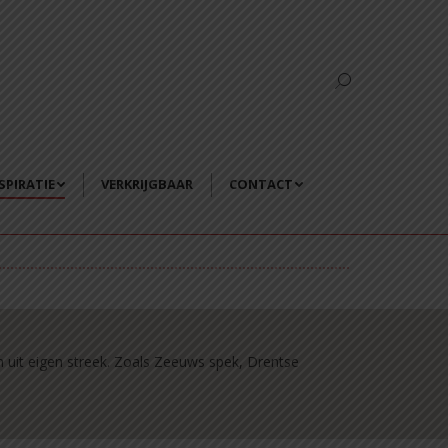
SPIRATIE
VERKRIJGBAAR
CONTACT
n uit eigen streek. Zoals Zeeuws spek, Drentse