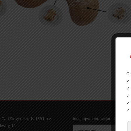
On
✓ 
✓ 
✓ 
✓ 
✓ 
 Carl Siegert sinds 1891 b.v.
Inschrijven nieuwsbrief
ekweg 11