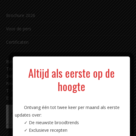
Brochure 2026
Voor de pers
Certificaten
Bakkerij Carl Siegert sinds 1891 b.v.
Altijd als eerste op de
Techniekweg 11
3481 MK Harmelen
hoogte
Nederland
T: +31 (0)348 - 44 18 87
E:
info@carlsiegert.com
Ontvang één tot twee keer per maand als eerste
updates over:
✓ De nieuwste broodtrends
✓ Exclusieve recepten