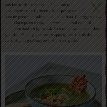
Kornheimer desembrood heeft een subtiele
zuurdesemsmaak. De kruim is licht spekkig en heeft
door de granen en zaden een mooie textuur. De roggekorrels,
zonnebloempitten en lijnzaad geven het brood een mild
zoetige en nootachtige smaak. Kornheimer wordt op de vloer
gebakken. Dit zorgt voor een knapperige korst en de decoratie
van maisgries geeft nog een extra crunchy bite.