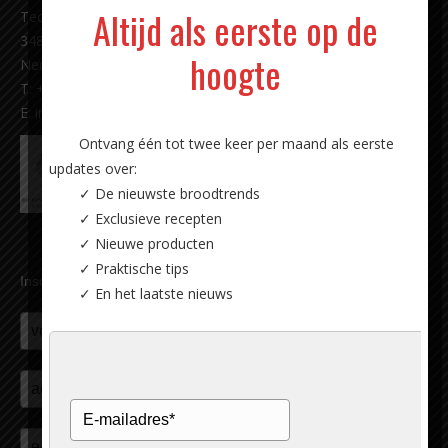
Altijd als eerste op de
Techniekweg 11
3481 MK Harmelen
hoogte
Nederland
T: +31 (0)348 - 44 18 87
E:
info@carlsiegert.com
Ontvang één tot twee keer per maand als eerste
updates over:
✓ De nieuwste broodtrends
✓ Exclusieve recepten
✓ Nieuwe producten
✓ Praktische tips
Inschrijven nieuwsbrief
✓ En het laatste nieuws