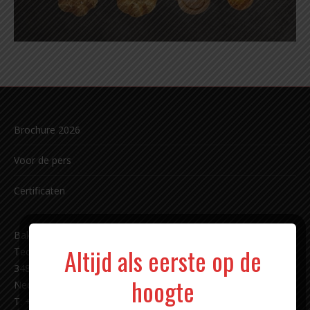
Brochure 2026
Voor de pers
Certificaten
Bakkerij Carl Siegert sinds 1891 b.v.
Altijd als eerste op de
Techniekweg 11
3481 MK Harmelen
hoogte
Nederland
T: +31 (0)348 - 44 18 87