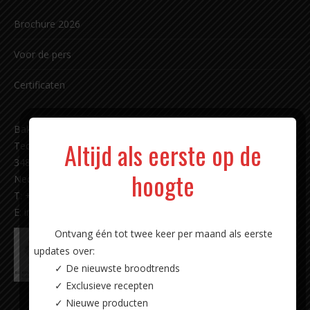
Brochure 2026
Voor de pers
Certificaten
Bakkerij Carl Siegert sinds 1891 b.v.
Altijd als eerste op de
Techniekweg 11
3481 MK Harmelen
hoogte
Nederland
T: +31 (0)348 - 44 18 87
E:
info@carlsiegert.com
Ontvang één tot twee keer per maand als eerste
updates over:
✓ De nieuwste broodtrends
✓ Exclusieve recepten
✓ Nieuwe producten