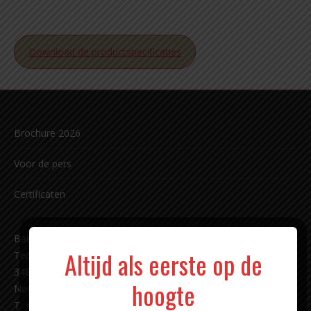
Download de productspecificaties
Brochure 2026
Voor de pers
Certificaten
Bakkerij Carl Siegert sinds 1891 b.v.
Altijd als eerste op de
Techniekweg 11
3481 MK Harmelen
hoogte
Nederland
T: +31 (0)348 - 44 18 87