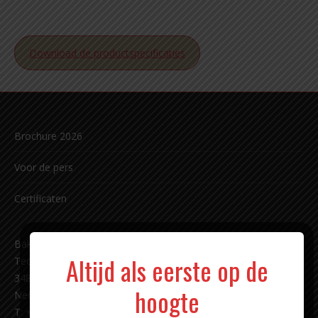
Download de productspecificaties
Brochure 2026
Voor de pers
Certificaten
Bakkerij Carl Siegert sinds 1891 b.v.
Altijd als eerste op de
Techniekweg 11
3481 MK Harmelen
hoogte
Nederland
T: +31 (0)348 - 44 18 87